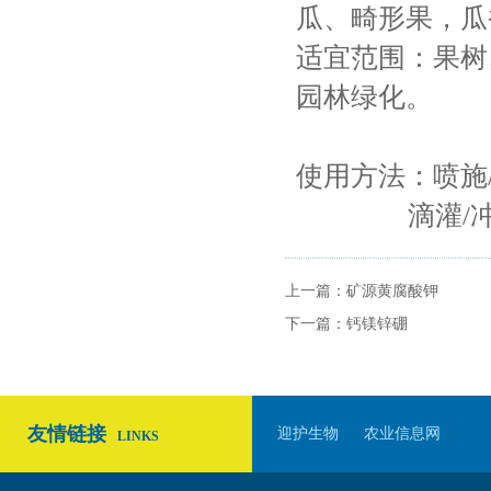
瓜、畸形果，瓜
适宜范围：果树
园林绿化。
使用方法：喷施/灌
滴灌/冲施：每
上一篇：
矿源黄腐酸钾
下一篇：
钙镁锌硼
友情链接
迎护生物
农业信息网
LINKS