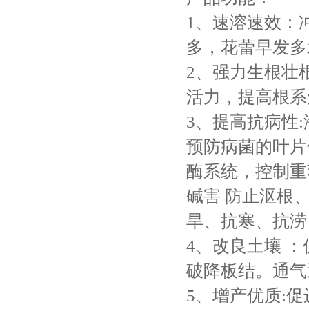
1、速溶速效：
多，花蕾早发多
2、强力生根壮
活力，提高根系
3、提高抗病性
预防病菌的叶片
酶系统，控制重
碱害 防止沤根
旱、抗寒、抗涝
4、改良土壤 
破降板结。通气
5、增产优质: