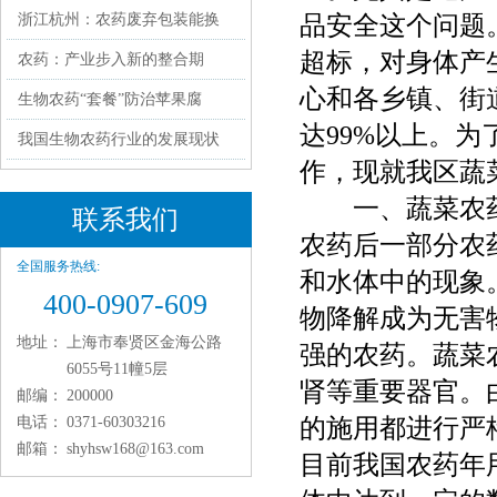
浙江杭州：农药废弃包装能换
品安全这个问题
超标，对身体产
农药：产业步入新的整合期
心和各乡镇、街
生物农药“套餐”防治苹果腐
达99%以上。
我国生物农药行业的发展现状
作，现就我区蔬
一、蔬菜农药
联系我们
农药后一部分农
全国服务热线:
和水体中的现象
400-0907-609
物降解成为无害
地址：
上海市奉贤区金海公路
强的农药。蔬菜
6055号11幢5层
肾等重要器官。
邮编：
200000
电话：
0371-60303216
的施用都进行严
邮箱：
shyhsw168@163.com
目前我国农药年用